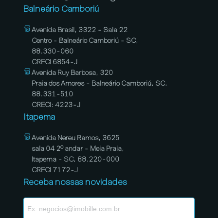
Balneário Camboriú
Avenida Brasil, 3322 - Sala 22
Centro - Balneário Camboriú - SC,
88.330-060
CRECI 6854-J
Avenida Ruy Barbosa, 320
Praia dos Amores - Balneário Camboriú, SC,
88.331-510
CRECI: 4223-J
Itapema
Avenida Nereu Ramos, 3625
sala 04 2º andar - Meia Praia,
Itapema - SC, 88.220-000
CRECI 7172-J
Receba nossas novidades