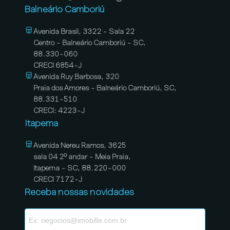
Balneário Camboriú
Avenida Brasil, 3322 - Sala 22
Centro - Balneário Camboriú - SC,
88.330-060
CRECI 6854-J
Avenida Ruy Barbosa, 320
Praia dos Amores - Balneário Camboriú, SC,
88.331-510
CRECI: 4223-J
Itapema
Avenida Nereu Ramos, 3625
sala 04 2º andar - Meia Praia,
Itapema - SC, 88.220-000
CRECI 7172-J
Receba nossas novidades