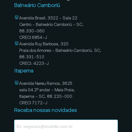
Balneário Camboriú
Avenida Brasil, 3322 - Sala 22
Centro - Balneário Camboriú - SC,
88.330-060
CRECI 6854-J
Avenida Ruy Barbosa, 320
Praia dos Amores - Balneário Camboriú, SC,
88.331-510
CRECI: 4223-J
Itapema
Avenida Nereu Ramos, 3625
sala 04 2º andar - Meia Praia,
Itapema - SC, 88.220-000
CRECI 7172-J
Receba nossas novidades