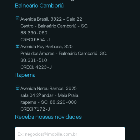
Balneário Camboriú
Avenida Brasil, 3322 - Sala 22
Centro - Balneário Camboriú - SC,
88.330-060
CRECI 6854-J
Avenida Ruy Barbosa, 320
Praia dos Amores - Balneário Camboriú, SC,
88.331-510
CRECI: 4223-J
Itapema
Avenida Nereu Ramos, 3625
sala 04 2º andar - Meia Praia,
Itapema - SC, 88.220-000
CRECI 7172-J
Receba nossas novidades