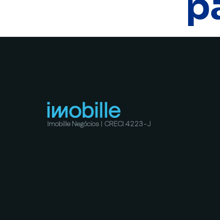
p
Imobille Negócios | CRECI 4223-J