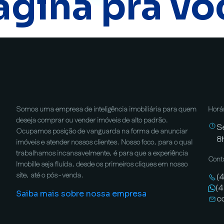
ágina pra vo
Somos uma empresa de inteligência imobiliária para quem
Horá
deseja comprar ou vender imóveis de alto padrão.
S
Ocupamos posição de vanguarda na forma de anunciar
8
imóveis e atender nossos clientes. Nosso foco, para o qual
trabalhamos incansavelmente, é para que a experiência
Cont
Imobille seja fluída, desde os primeiros cliques em nosso
site, até o pós-venda.
(
(
Saiba mais sobre nossa empresa
c