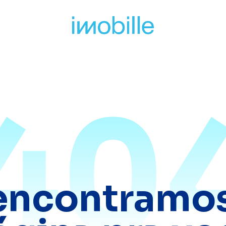
40
encontramos