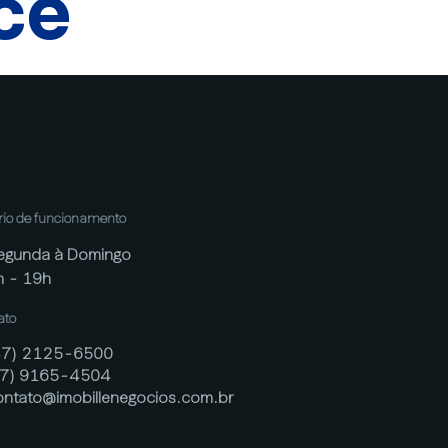
cê
rio de funcionamento
egunda à Domingo
h - 19h
ato
47) 2125-6500
47) 9165-4504
ontato@imobillenegocios.com.br