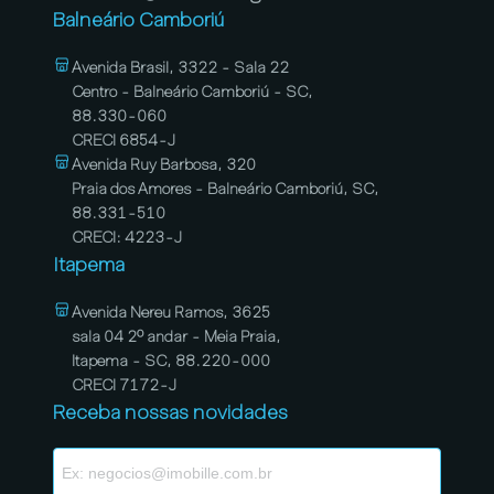
Balneário Camboriú
Avenida Brasil, 3322 - Sala 22
Centro - Balneário Camboriú - SC,
88.330-060
CRECI 6854-J
Avenida Ruy Barbosa, 320
Praia dos Amores - Balneário Camboriú, SC,
88.331-510
CRECI: 4223-J
Itapema
Avenida Nereu Ramos, 3625
sala 04 2º andar - Meia Praia,
Itapema - SC, 88.220-000
CRECI 7172-J
Receba nossas novidades