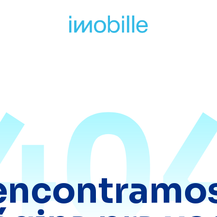
40
encontramos