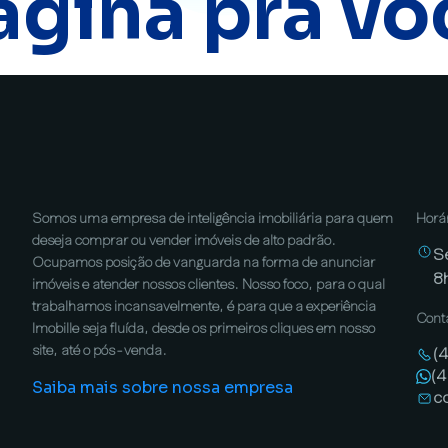
ágina pra vo
Somos uma empresa de inteligência imobiliária para quem
Horá
deseja comprar ou vender imóveis de alto padrão.
S
Ocupamos posição de vanguarda na forma de anunciar
8
imóveis e atender nossos clientes. Nosso foco, para o qual
trabalhamos incansavelmente, é para que a experiência
Cont
Imobille seja fluída, desde os primeiros cliques em nosso
site, até o pós-venda.
(
(
Saiba mais sobre nossa empresa
c