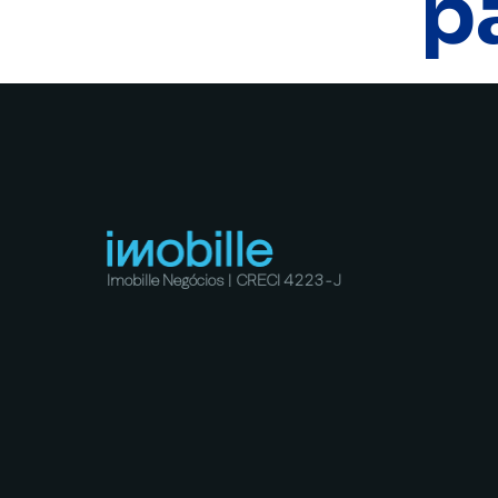
p
Imobille Negócios | CRECI 4223-J