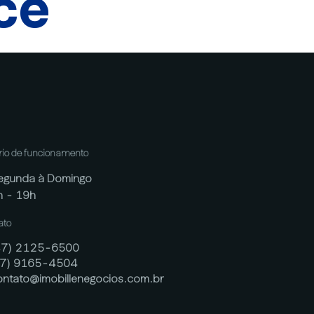
cê
rio de funcionamento
egunda à Domingo
h - 19h
ato
47) 2125-6500
47) 9165-4504
ontato@imobillenegocios.com.br