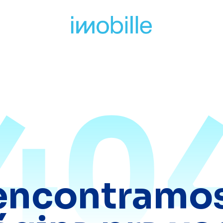
40
encontramos