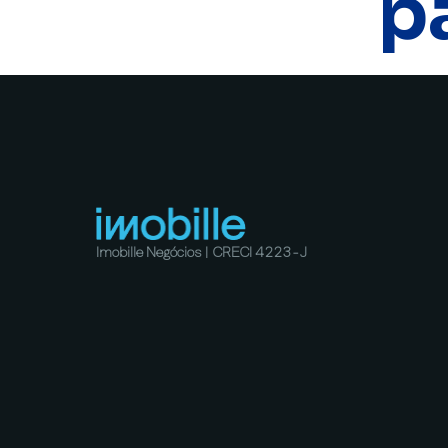
p
Imobille Negócios | CRECI 4223-J