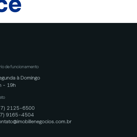
cê
rio de funcionamento
egunda à Domingo
h - 19h
ato
47) 2125-6500
47) 9165-4504
ontato@imobillenegocios.com.br