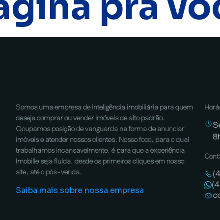
ágina pra vo
Somos uma empresa de inteligência imobiliária para quem
Horá
deseja comprar ou vender imóveis de alto padrão.
S
Ocupamos posição de vanguarda na forma de anunciar
8
imóveis e atender nossos clientes. Nosso foco, para o qual
trabalhamos incansavelmente, é para que a experiência
Cont
Imobille seja fluída, desde os primeiros cliques em nosso
site, até o pós-venda.
(
(
Saiba mais sobre nossa empresa
c