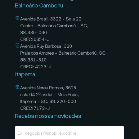
Balneário Camboriú
Avenida Brasil, 3322 - Sala 22
Centro - Balneário Camboriú - SC,
88.330-060
CRECI 6854-J
Avenida Ruy Barbosa, 320
Praia dos Amores - Balneário Camboriú, SC,
88.331-510
CRECI: 4223-J
Itapema
Avenida Nereu Ramos, 3625
sala 04 2º andar - Meia Praia,
Itapema - SC, 88.220-000
CRECI 7172-J
Receba nossas novidades