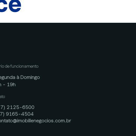
cê
rio de funcionamento
egunda à Domingo
h - 19h
ato
47) 2125-6500
47) 9165-4504
ontato@imobillenegocios.com.br