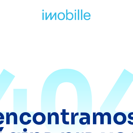
40
encontramos