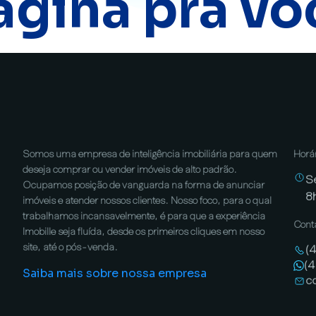
ágina pra vo
Somos uma empresa de inteligência imobiliária para quem
Horá
deseja comprar ou vender imóveis de alto padrão.
S
Ocupamos posição de vanguarda na forma de anunciar
8
imóveis e atender nossos clientes. Nosso foco, para o qual
trabalhamos incansavelmente, é para que a experiência
Cont
Imobille seja fluída, desde os primeiros cliques em nosso
site, até o pós-venda.
(
(
Saiba mais sobre nossa empresa
c