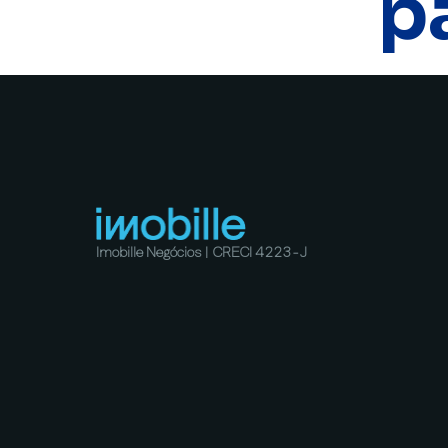
p
Imobille Negócios | CRECI 4223-J