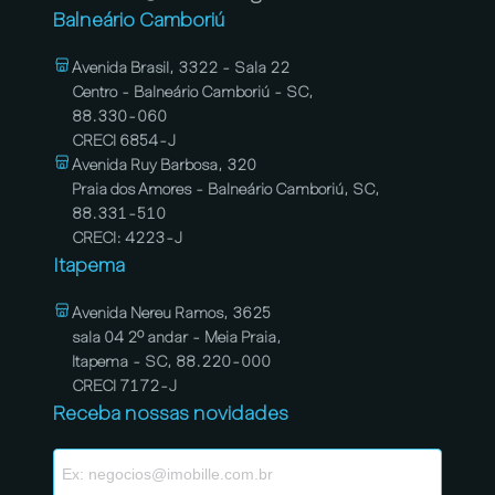
Balneário Camboriú
Avenida Brasil, 3322 - Sala 22
Centro - Balneário Camboriú - SC,
88.330-060
CRECI 6854-J
Avenida Ruy Barbosa, 320
Praia dos Amores - Balneário Camboriú, SC,
88.331-510
CRECI: 4223-J
Itapema
Avenida Nereu Ramos, 3625
sala 04 2º andar - Meia Praia,
Itapema - SC, 88.220-000
CRECI 7172-J
Receba nossas novidades