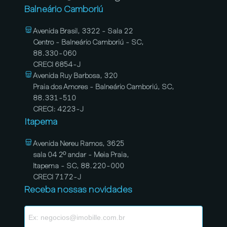
Balneário Camboriú
Avenida Brasil, 3322 - Sala 22
Centro - Balneário Camboriú - SC,
88.330-060
CRECI 6854-J
Avenida Ruy Barbosa, 320
Praia dos Amores - Balneário Camboriú, SC,
88.331-510
CRECI: 4223-J
Itapema
Avenida Nereu Ramos, 3625
sala 04 2º andar - Meia Praia,
Itapema - SC, 88.220-000
CRECI 7172-J
Receba nossas novidades