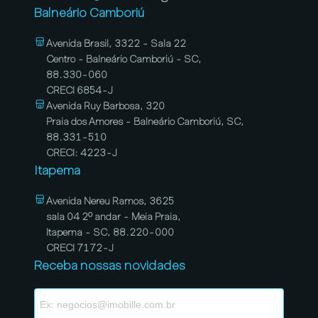
Balneário Camboriú
Avenida Brasil, 3322 - Sala 22
Centro - Balneário Camboriú - SC,
88.330-060
CRECI 6854-J
Avenida Ruy Barbosa, 320
Praia dos Amores - Balneário Camboriú, SC,
88.331-510
CRECI: 4223-J
Itapema
Avenida Nereu Ramos, 3625
sala 04 2º andar - Meia Praia,
Itapema - SC, 88.220-000
CRECI 7172-J
Receba nossas novidades