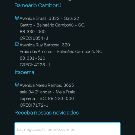
Balneário Camboriú
Avenida Brasil, 3322 - Sala 22
Centro - Balneário Camboriú - SC,
88.330-060
CRECI 6854-J
Avenida Ruy Barbosa, 320
Praia dos Amores - Balneário Camboriú, SC,
88.331-510
CRECI: 4223-J
Itapema
Avenida Nereu Ramos, 3625
sala 04 2º andar - Meia Praia,
Itapema - SC, 88.220-000
CRECI 7172-J
Receba nossas novidades