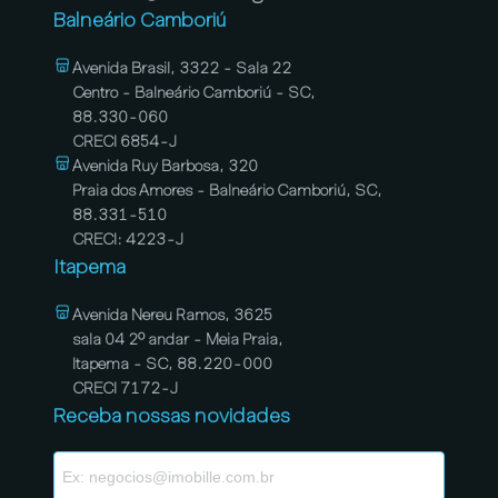
Balneário Camboriú
Avenida Brasil, 3322 - Sala 22
Centro - Balneário Camboriú - SC,
88.330-060
CRECI 6854-J
Avenida Ruy Barbosa, 320
Praia dos Amores - Balneário Camboriú, SC,
88.331-510
CRECI: 4223-J
Itapema
Avenida Nereu Ramos, 3625
sala 04 2º andar - Meia Praia,
Itapema - SC, 88.220-000
CRECI 7172-J
Receba nossas novidades