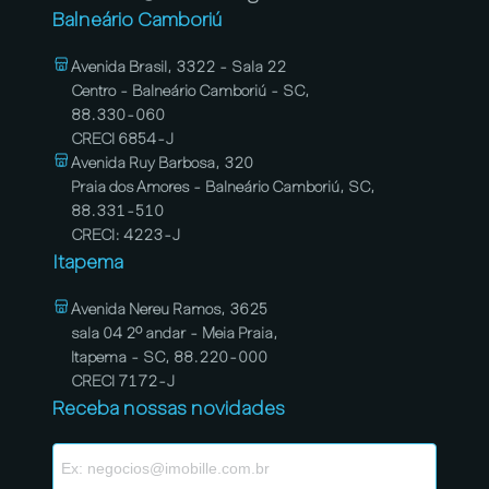
Balneário Camboriú
Avenida Brasil, 3322 - Sala 22
Centro - Balneário Camboriú - SC,
88.330-060
CRECI 6854-J
Avenida Ruy Barbosa, 320
Praia dos Amores - Balneário Camboriú, SC,
88.331-510
CRECI: 4223-J
Itapema
Avenida Nereu Ramos, 3625
sala 04 2º andar - Meia Praia,
Itapema - SC, 88.220-000
CRECI 7172-J
Receba nossas novidades