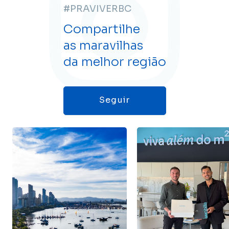
#PRAVIVERBC
Compartilhe
as maravilhas
da melhor região
Seguir