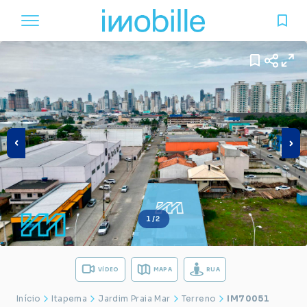
1/2
VÍDEO
MAPA
RUA
Início
Itapema
Jardim Praia Mar
Terreno
IM70051