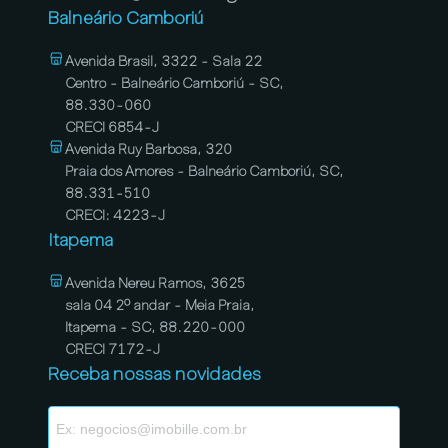
Balneário Camboriú
Avenida Brasil, 3322 - Sala 22
Centro - Balneário Camboriú - SC,
88.330-060
CRECI 6854-J
Avenida Ruy Barbosa, 320
Praia dos Amores - Balneário Camboriú, SC,
88.331-510
CRECI: 4223-J
Itapema
Avenida Nereu Ramos, 3625
sala 04 2º andar - Meia Praia,
Itapema - SC, 88.220-000
CRECI 7172-J
Receba nossas novidades