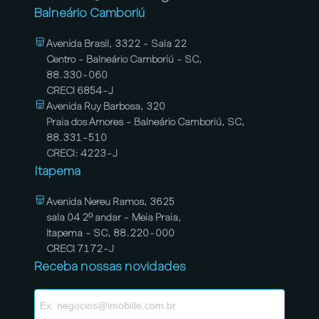
Balneário Camboriú
Avenida Brasil, 3322 - Sala 22
Centro - Balneário Camboriú - SC,
88.330-060
CRECI 6854-J
Avenida Ruy Barbosa, 320
Praia dos Amores - Balneário Camboriú, SC,
88.331-510
CRECI: 4223-J
Itapema
Avenida Nereu Ramos, 3625
sala 04 2º andar - Meia Praia,
Itapema - SC, 88.220-000
CRECI 7172-J
Receba nossas novidades