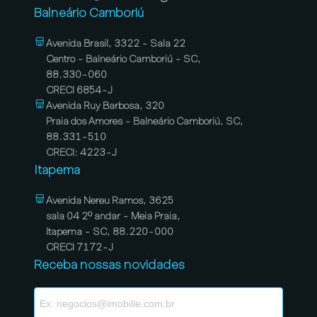
Balneário Camboriú
Avenida Brasil, 3322 - Sala 22
Centro - Balneário Camboriú - SC,
88.330-060
CRECI 6854-J
Avenida Ruy Barbosa, 320
Praia dos Amores - Balneário Camboriú, SC,
88.331-510
CRECI: 4223-J
Itapema
Avenida Nereu Ramos, 3625
sala 04 2º andar - Meia Praia,
Itapema - SC, 88.220-000
CRECI 7172-J
Receba nossas novidades