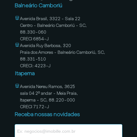
Balneário Camboriú
Avenida Brasil, 3322 - Sala 22
Centro - Balneário Camboriú - SC,
88.330-060
CRECI 6854-J
Avenida Ruy Barbosa, 320
Praia dos Amores - Balneário Camboriú, SC,
88.331-510
CRECI: 4223-J
Itapema
Avenida Nereu Ramos, 3625
sala 04 2º andar - Meia Praia,
Itapema - SC, 88.220-000
CRECI 7172-J
Receba nossas novidades