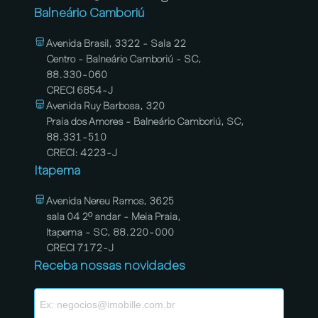
Balneário Camboriú
Avenida Brasil, 3322 - Sala 22
Centro - Balneário Camboriú - SC,
88.330-060
CRECI 6854-J
Avenida Ruy Barbosa, 320
Praia dos Amores - Balneário Camboriú, SC,
88.331-510
CRECI: 4223-J
Itapema
Avenida Nereu Ramos, 3625
sala 04 2º andar - Meia Praia,
Itapema - SC, 88.220-000
CRECI 7172-J
Receba nossas novidades