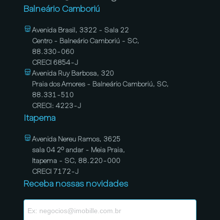
Balneário Camboriú
Avenida Brasil, 3322 - Sala 22
Centro - Balneário Camboriú - SC,
88.330-060
CRECI 6854-J
Avenida Ruy Barbosa, 320
Praia dos Amores - Balneário Camboriú, SC,
88.331-510
CRECI: 4223-J
Itapema
Avenida Nereu Ramos, 3625
sala 04 2º andar - Meia Praia,
Itapema - SC, 88.220-000
CRECI 7172-J
Receba nossas novidades