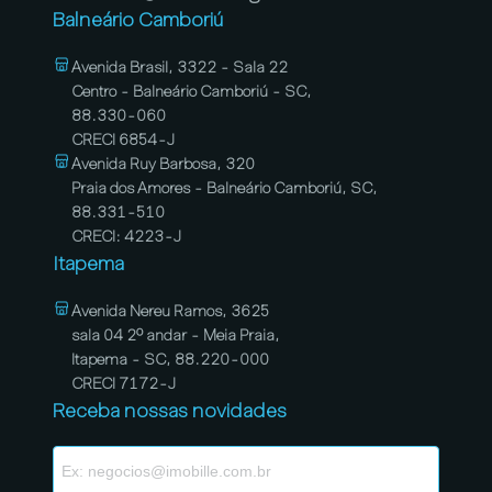
Balneário Camboriú
Avenida Brasil, 3322 - Sala 22
Centro - Balneário Camboriú - SC,
88.330-060
CRECI 6854-J
Avenida Ruy Barbosa, 320
Praia dos Amores - Balneário Camboriú, SC,
88.331-510
CRECI: 4223-J
Itapema
Avenida Nereu Ramos, 3625
sala 04 2º andar - Meia Praia,
Itapema - SC, 88.220-000
CRECI 7172-J
Receba nossas novidades