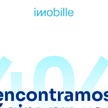
40
encontramos