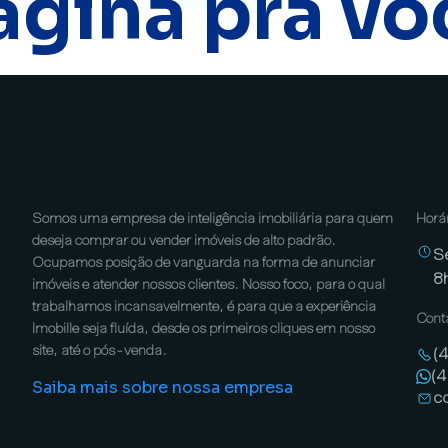
ágina pra vo
Somos uma empresa de inteligência imobiliária para quem
Horá
deseja comprar ou vender imóveis de alto padrão.
S
Ocupamos posição de vanguarda na forma de anunciar
8
imóveis e atender nossos clientes. Nosso foco, para o qual
trabalhamos incansavelmente, é para que a experiência
Cont
Imobille seja fluída, desde os primeiros cliques em nosso
site, até o pós-venda.
(
(
Saiba mais sobre nossa empresa
c