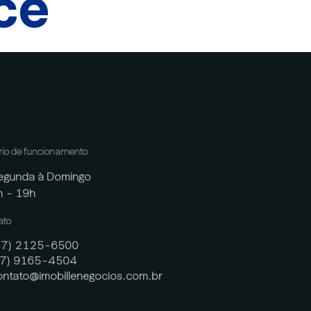
cê
rio de funcionamento
egunda à Domingo
h - 19h
ato
47) 2125-6500
47) 9165-4504
ontato@imobillenegocios.com.br