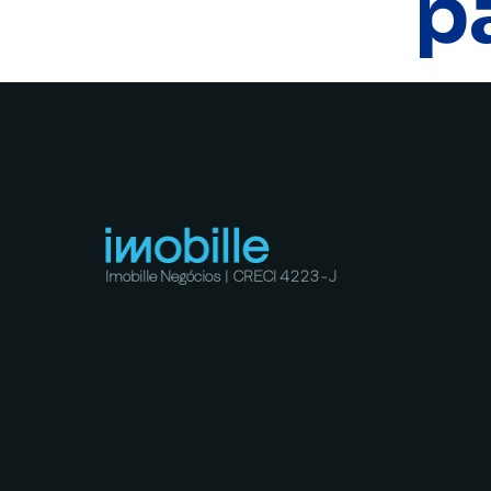
p
Imobille Negócios | CRECI 4223-J