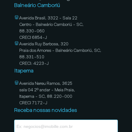
Balneário Camboriú
Avenida Brasil, 3322 - Sala 22
Centro - Balneário Camboriú - SC,
88.330-060
CRECI 6854-J
Avenida Ruy Barbosa, 320
Praia dos Amores - Balneário Camboriú, SC,
88.331-510
CRECI: 4223-J
Itapema
Avenida Nereu Ramos, 3625
sala 04 2º andar - Meia Praia,
Itapema - SC, 88.220-000
CRECI 7172-J
Receba nossas novidades