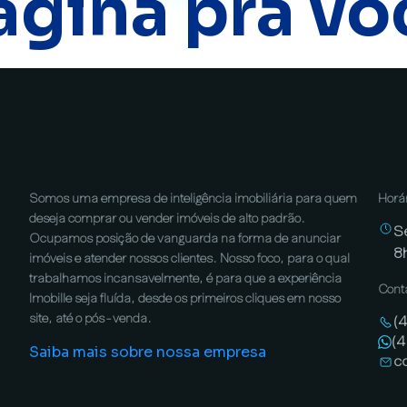
ágina pra vo
Somos uma empresa de inteligência imobiliária para quem
Horá
deseja comprar ou vender imóveis de alto padrão.
S
Ocupamos posição de vanguarda na forma de anunciar
8
imóveis e atender nossos clientes. Nosso foco, para o qual
trabalhamos incansavelmente, é para que a experiência
Cont
Imobille seja fluída, desde os primeiros cliques em nosso
site, até o pós-venda.
(
(
Saiba mais sobre nossa empresa
c