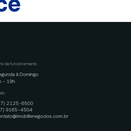
cê
rio de funcionamento
egunda à Domingo
h - 19h
ato
47) 2125-6500
47) 9165-4504
ontato@imobillenegocios.com.br