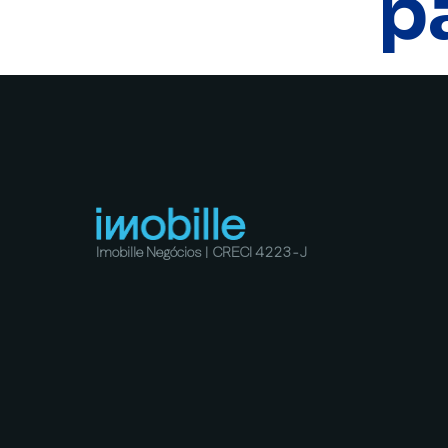
p
Imobille Negócios | CRECI 4223-J