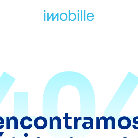
40
encontramos