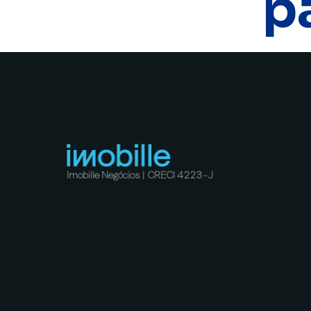
p
Imobille Negócios | CRECI 4223-J