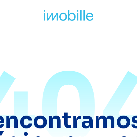
40
encontramos