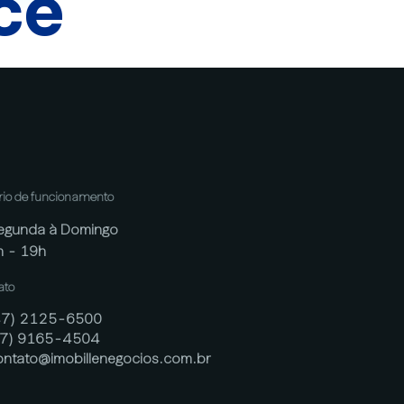
cê
rio de funcionamento
egunda à Domingo
h - 19h
ato
47) 2125-6500
47) 9165-4504
ontato@imobillenegocios.com.br