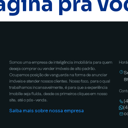
ágina pra vo
Somos uma empresa de inteligência imobiliária para quem
Horá
deseja comprar ou vender imóveis de alto padrão.
S
Ocupamos posição de vanguarda na forma de anunciar
8
imóveis e atender nossos clientes. Nosso foco, para o qual
trabalhamos incansavelmente, é para que a experiência
Cont
Imobille seja fluída, desde os primeiros cliques em nosso
site, até o pós-venda.
(
(
Saiba mais sobre nossa empresa
c