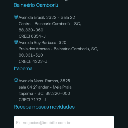
Balneário Camboriú
Avenida Brasil, 3322 - Sala 22
Centro - Balneário Camboriú - SC,
88.330-060
CRECI 6854-J
Avenida Ruy Barbosa, 320
Praia dos Amores - Balneário Camboriú, SC,
88.331-510
CRECI: 4223-J
Itapema
Avenida Nereu Ramos, 3625
sala 04 2º andar - Meia Praia,
Itapema - SC, 88.220-000
CRECI 7172-J
Receba nossas novidades