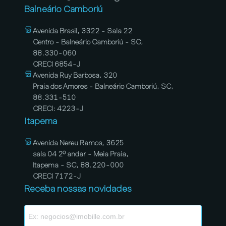
Balneário Camboriú
Avenida Brasil, 3322 - Sala 22
Centro - Balneário Camboriú - SC,
88.330-060
CRECI 6854-J
Avenida Ruy Barbosa, 320
Praia dos Amores - Balneário Camboriú, SC,
88.331-510
CRECI: 4223-J
Itapema
Avenida Nereu Ramos, 3625
sala 04 2º andar - Meia Praia,
Itapema - SC, 88.220-000
CRECI 7172-J
Receba nossas novidades