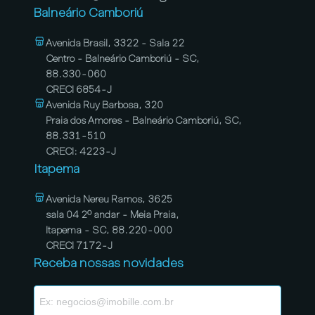
Balneário Camboriú
Avenida Brasil, 3322 - Sala 22
Centro - Balneário Camboriú - SC,
88.330-060
CRECI 6854-J
Avenida Ruy Barbosa, 320
Praia dos Amores - Balneário Camboriú, SC,
88.331-510
CRECI: 4223-J
Itapema
Avenida Nereu Ramos, 3625
sala 04 2º andar - Meia Praia,
Itapema - SC, 88.220-000
CRECI 7172-J
Receba nossas novidades