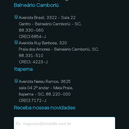
Balneário Camboriú
Avenida Brasil, 3322 - Sala 22
Centro - Balneário Camboriú - SC,
88.330-060
CRECI 6854-J
Avenida Ruy Barbosa, 320
Praia dos Amores - Balneário Camboriú, SC,
88.331-510
CRECI: 4223-J
Itapema
Avenida Nereu Ramos, 3625
sala 04 2º andar - Meia Praia,
Itapema - SC, 88.220-000
CRECI 7172-J
Receba nossas novidades