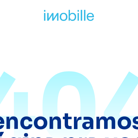
40
encontramos