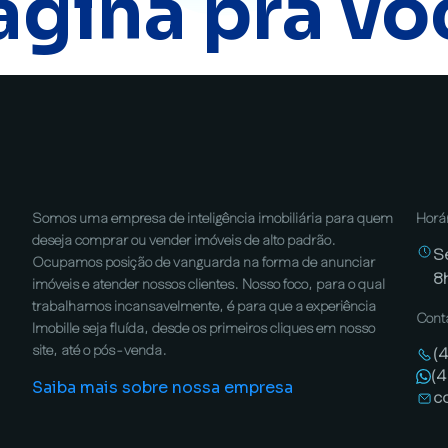
ágina pra vo
Somos uma empresa de inteligência imobiliária para quem
Horá
deseja comprar ou vender imóveis de alto padrão.
S
Ocupamos posição de vanguarda na forma de anunciar
8
imóveis e atender nossos clientes. Nosso foco, para o qual
trabalhamos incansavelmente, é para que a experiência
Cont
Imobille seja fluída, desde os primeiros cliques em nosso
site, até o pós-venda.
(
(
Saiba mais sobre nossa empresa
c