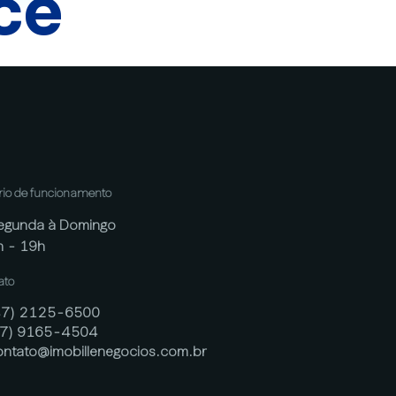
cê
rio de funcionamento
egunda à Domingo
h - 19h
ato
47) 2125-6500
47) 9165-4504
ontato@imobillenegocios.com.br