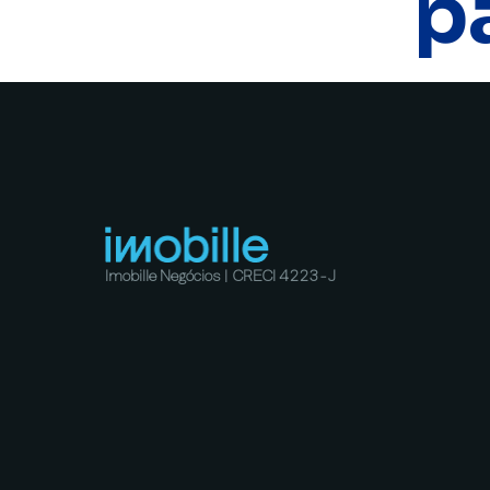
p
Imobille Negócios | CRECI 4223-J