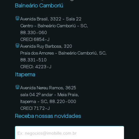
Balneário Camboriú
Avenida Brasil, 3322 - Sala 22
Centro - Balneário Camboriú - SC,
88.330-060
CRECI 6854-J
Avenida Ruy Barbosa, 320
Praia dos Amores - Balneário Camboriú, SC,
88.331-510
CRECI: 4223-J
Itapema
Avenida Nereu Ramos, 3625
sala 04 2º andar - Meia Praia,
Itapema - SC, 88.220-000
CRECI 7172-J
Receba nossas novidades