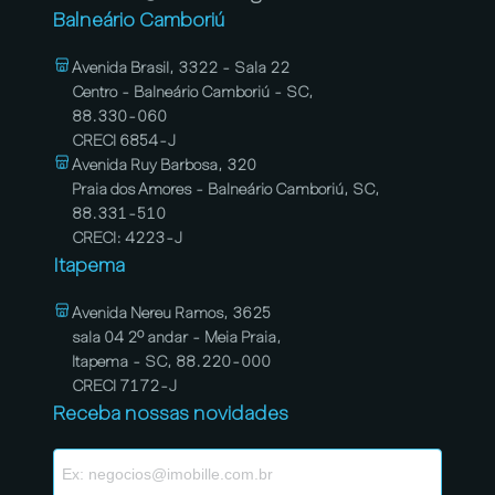
Balneário Camboriú
Avenida Brasil, 3322 - Sala 22
Centro - Balneário Camboriú - SC,
88.330-060
CRECI 6854-J
Avenida Ruy Barbosa, 320
Praia dos Amores - Balneário Camboriú, SC,
88.331-510
CRECI: 4223-J
Itapema
Avenida Nereu Ramos, 3625
sala 04 2º andar - Meia Praia,
Itapema - SC, 88.220-000
CRECI 7172-J
Receba nossas novidades