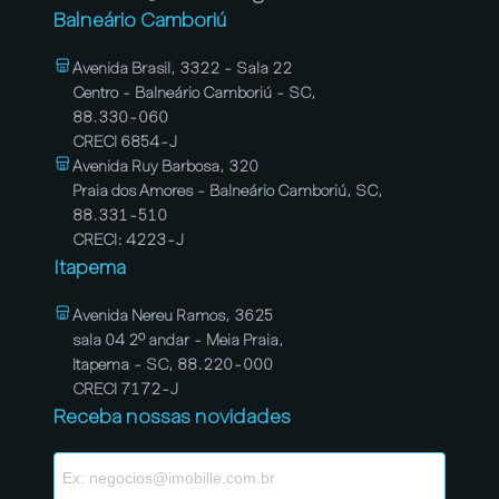
Balneário Camboriú
Avenida Brasil, 3322 - Sala 22
Centro - Balneário Camboriú - SC,
88.330-060
CRECI 6854-J
Avenida Ruy Barbosa, 320
Praia dos Amores - Balneário Camboriú, SC,
88.331-510
CRECI: 4223-J
Itapema
Avenida Nereu Ramos, 3625
sala 04 2º andar - Meia Praia,
Itapema - SC, 88.220-000
CRECI 7172-J
Receba nossas novidades