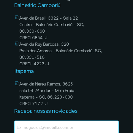
Balneário Camboriú
Avenida Brasil, 3322 - Sala 22
Centro - Balneário Camboriú - SC,
88.330-060
CRECI 6854-J
Avenida Ruy Barbosa, 320
Praia dos Amores - Balneário Camboriú, SC,
88.331-510
CRECI: 4223-J
Itapema
Avenida Nereu Ramos, 3625
sala 04 2º andar - Meia Praia,
Itapema - SC, 88.220-000
CRECI 7172-J
Receba nossas novidades