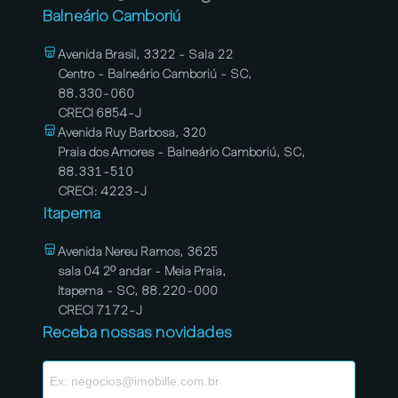
Balneário Camboriú
Avenida Brasil, 3322 - Sala 22
Centro - Balneário Camboriú - SC,
88.330-060
CRECI 6854-J
Avenida Ruy Barbosa, 320
Praia dos Amores - Balneário Camboriú, SC,
88.331-510
CRECI: 4223-J
Itapema
Avenida Nereu Ramos, 3625
sala 04 2º andar - Meia Praia,
Itapema - SC, 88.220-000
CRECI 7172-J
Receba nossas novidades