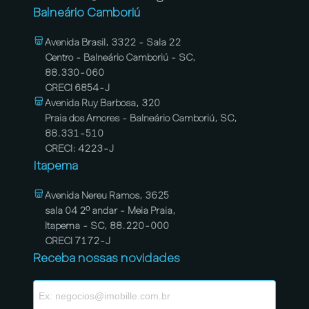
Balneário Camboriú
Avenida Brasil, 3322 - Sala 22
Centro - Balneário Camboriú - SC,
88.330-060
CRECI 6854-J
Avenida Ruy Barbosa, 320
Praia dos Amores - Balneário Camboriú, SC,
88.331-510
CRECI: 4223-J
Itapema
Avenida Nereu Ramos, 3625
sala 04 2º andar - Meia Praia,
Itapema - SC, 88.220-000
CRECI 7172-J
Receba nossas novidades