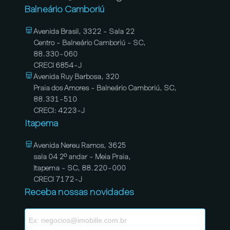
Balneário Camboriú
Avenida Brasil, 3322 - Sala 22
Centro - Balneário Camboriú - SC,
88.330-060
CRECI 6854-J
Avenida Ruy Barbosa, 320
Praia dos Amores - Balneário Camboriú, SC,
88.331-510
CRECI: 4223-J
Itapema
Avenida Nereu Ramos, 3625
sala 04 2º andar - Meia Praia,
Itapema - SC, 88.220-000
CRECI 7172-J
Receba nossas novidades