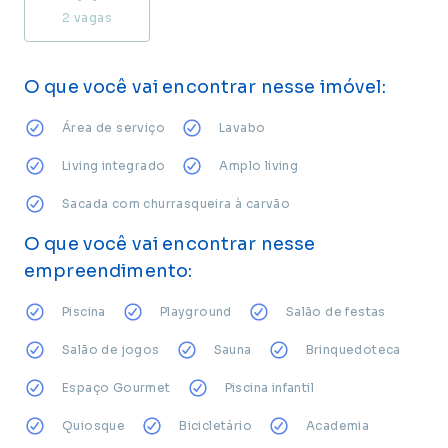
2
vagas
O que você vai encontrar nesse imóvel:
Área de serviço
Lavabo
Living integrado
Amplo living
Sacada com churrasqueira à carvão
O que você vai encontrar nesse
empreendimento:
Piscina
Playground
Salão de festas
Salão de jogos
Sauna
Brinquedoteca
Espaço Gourmet
Piscina infantil
Quiosque
Bicicletário
Academia