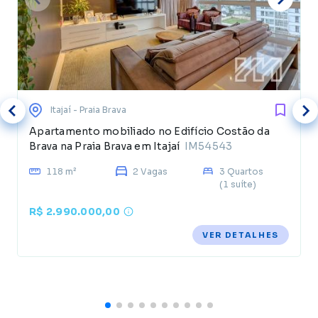
Itajaí
- Praia Brava
Apartamento mobiliado no Edifício Costão da
Brava na Praia Brava em Itajaí
IM54543
118 m²
2 Vagas
3 Quartos
(1 suíte)
R$ 2.990.000,00
VER DETALHES