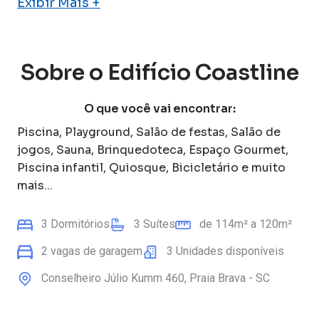
Exibir Mais +
Sobre o
Edifício Coastline
O que você vai encontrar:
Piscina, Playground, Salão de festas, Salão de
jogos, Sauna, Brinquedoteca, Espaço Gourmet,
Piscina infantil, Quiosque, Bicicletário
e muito
mais...
3
Dormitórios
3
Suítes
de
114
m² a
120
m²
2
vagas de garagem
3
Unidades disponíveis
Conselheiro Júlio Kumm
460
,
Praia Brava
-
SC