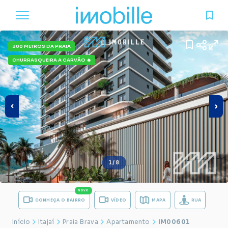
300 METROS DA PRAIA
CHURRASQUEIRA A CARVÃO 🔥
1/8
NOVO
CONHEÇA O BAIRRO
VÍDEO
MAPA
RUA
Início
Itajaí
Praia Brava
Apartamento
IM00601