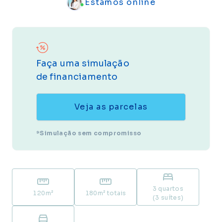
Estamos online
Faça uma simulação
de financiamento
Veja as parcelas
*Simulação sem compromisso
3 quartos
120
m²
180
m² totais
(3 suítes)