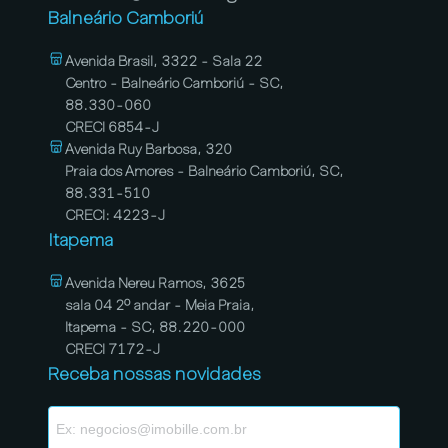
Balneário Camboriú
Avenida Brasil, 3322 - Sala 22
Centro - Balneário Camboriú - SC,
88.330-060
CRECI 6854-J
Avenida Ruy Barbosa, 320
Praia dos Amores - Balneário Camboriú, SC,
88.331-510
CRECI: 4223-J
Itapema
Avenida Nereu Ramos, 3625
sala 04 2º andar - Meia Praia,
Itapema - SC, 88.220-000
CRECI 7172-J
Receba nossas novidades