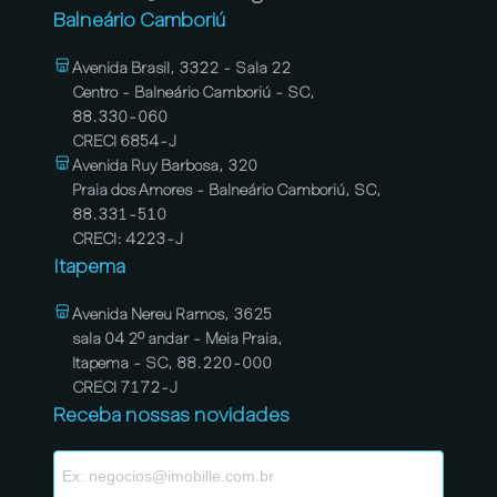
Balneário Camboriú
Avenida Brasil, 3322 - Sala 22
Centro - Balneário Camboriú - SC,
88.330-060
CRECI 6854-J
Avenida Ruy Barbosa, 320
Praia dos Amores - Balneário Camboriú, SC,
88.331-510
CRECI: 4223-J
Itapema
Avenida Nereu Ramos, 3625
sala 04 2º andar - Meia Praia,
Itapema - SC, 88.220-000
CRECI 7172-J
Receba nossas novidades