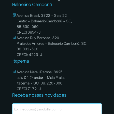
Balneário Camboriú
Avenida Brasil, 3322 - Sala 22
Centro - Balneário Camboriú - SC,
88.330-060
CRECI 6854-J
Avenida Ruy Barbosa, 320
Praia dos Amores - Balneário Camboriú, SC,
88.331-510
CRECI: 4223-J
Itapema
Avenida Nereu Ramos, 3625
sala 04 2º andar - Meia Praia,
Itapema - SC, 88.220-000
CRECI 7172-J
Receba nossas novidades