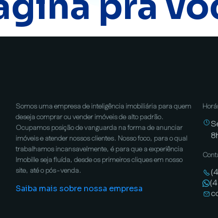
ágina pra vo
Somos uma empresa de inteligência imobiliária para quem
Horá
deseja comprar ou vender imóveis de alto padrão.
S
Ocupamos posição de vanguarda na forma de anunciar
8
imóveis e atender nossos clientes. Nosso foco, para o qual
trabalhamos incansavelmente, é para que a experiência
Cont
Imobille seja fluída, desde os primeiros cliques em nosso
site, até o pós-venda.
(
(
Saiba mais sobre nossa empresa
c