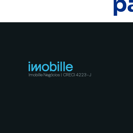
p
Imobille Negócios | CRECI 4223-J