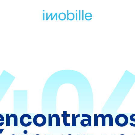
40
encontramos