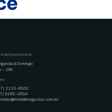
cê
rio de funcionamento
egunda à Domingo
h - 19h
ato
47) 2125-6500
47) 9165-4504
ontato@imobillenegocios.com.br