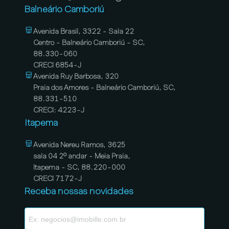
Balneário Camboriú
Avenida Brasil, 3322 - Sala 22
Centro - Balneário Camboriú - SC,
88.330-060
CRECI 6854-J
Avenida Ruy Barbosa, 320
Praia dos Amores - Balneário Camboriú, SC,
88.331-510
CRECI: 4223-J
Itapema
Avenida Nereu Ramos, 3625
sala 04 2º andar - Meia Praia,
Itapema - SC, 88.220-000
CRECI 7172-J
Receba nossas novidades